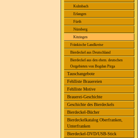
Kulmbach
Erlangen
Fürth
Nürnberg
Kitzingen
Fränkische Landkreise
Bierdeckel aus Deutschland
Bierdeckel aus den ehem. deutschen
Ostgebieten von Bogdan Pirga
Tauschangebote
Fehlliste Brauereien
Fehlliste Motive
Brauerei-Geschichte
Geschichte des Bierdeckels
Bierdeckel-Bücher
Bierdeckelkatalog Oberfranken,
Unterfranken
Bierdeckel-DVD/USB-Stick