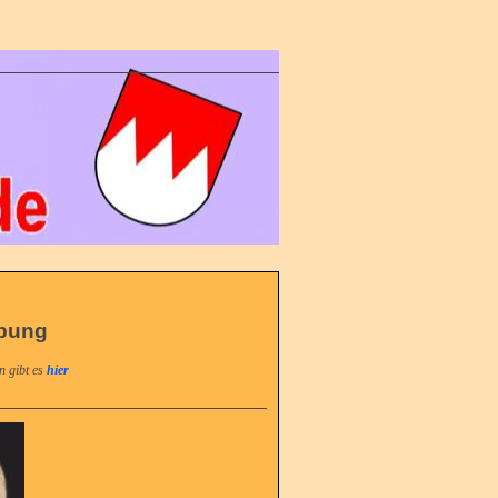
ebung
n gibt es
hier